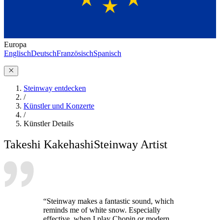
Europa
Englisch
Deutsch
Französisch
Spanisch
Steinway entdecken
/
Künstler und Konzerte
/
Künstler Details
Takeshi Kakehashi
Steinway Artist
“Steinway makes a fantastic sound, which
reminds me of white snow. Especially
effective, when I play Chopin or modern