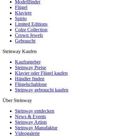
Modellfinder
Flügel
Klaviere
Spirio
Limited Editions
Color Collection
Crown Jewels
Gebraucht
Steinway Kaufen
Kaufratgeber
Steinway Preise
Klavier oder Flügel kaufen
Händler finden
Flügelschablone
Steinway gebraucht kaufen
Über Steinway
Steinway entdecken
News & Events
Steinway Artists
Steinway Manufaktur
Videogalerie