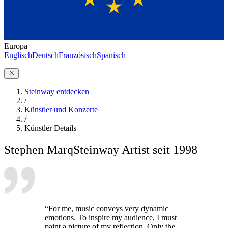
Europa
Englisch
Deutsch
Französisch
Spanisch
Steinway entdecken
/
Künstler und Konzerte
/
Künstler Details
Stephen Marq
Steinway Artist seit 1998
“For me, music conveys very dynamic
emotions. To inspire my audience, I must
paint a picture of my reflection. Only the