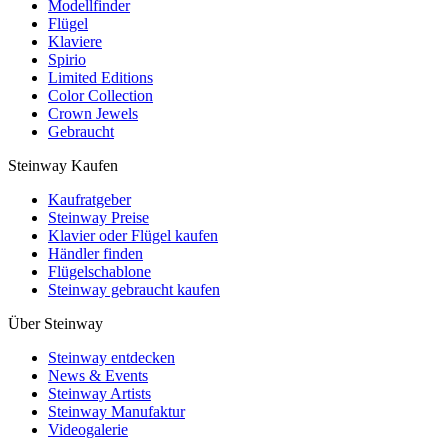
Modellfinder
Flügel
Klaviere
Spirio
Limited Editions
Color Collection
Crown Jewels
Gebraucht
Steinway Kaufen
Kaufratgeber
Steinway Preise
Klavier oder Flügel kaufen
Händler finden
Flügelschablone
Steinway gebraucht kaufen
Über Steinway
Steinway entdecken
News & Events
Steinway Artists
Steinway Manufaktur
Videogalerie