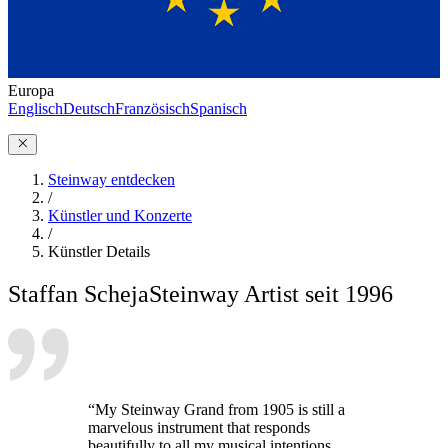
Europa
Englisch
Deutsch
Französisch
Spanisch
Steinway entdecken
/
Künstler und Konzerte
/
Künstler Details
Staffan Scheja
Steinway Artist seit 1996
“My Steinway Grand from 1905 is still a
marvelous instrument that responds
beautifully to all my musical intentions.