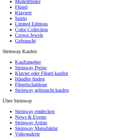
Modellfinder
Flügel
Klaviere
Spirio
Limited Editions
Color Collection
Crown Jewels
Gebraucht
Steinway Kaufen
Kaufratgeber
Steinway Preise
Klavier oder Flügel kaufen
Händler finden
Flügelschablone
Steinway gebraucht kaufen
Über Steinway
Steinway entdecken
News & Events
Steinway Artists
Steinway Manufaktur
Videogalerie