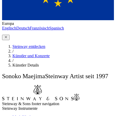
Europa
Englisch
Deutsch
Französisch
Spanisch
Steinway entdecken
/
Künstler und Konzerte
/
Künstler Details
Sonoko Maejima
Steinway Artist seit 1997
Steinway & Sons footer navigation
Steinway Instrumente