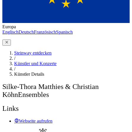
Europa
Englisch
Deutsch
Französisch
Spanisch
Steinway entdecken
/
Künstler und Konzerte
/
Künstler Details
Silke-Thora Matthies & Christian
Köhn
Ensembles
Links
Webseite aufrufen