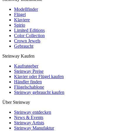
Modellfinder
Flügel
Klaviere
Spirio
Limited Editions
Color Collection
Crown Jewels
Gebraucht
Steinway Kaufen
Kaufratgeber
Steinway Preise
Klavier oder Flügel kaufen
Händler finden
Flügelschablone
Steinway gebraucht kaufen
Über Steinway
Steinway entdecken
News & Events
Steinway Artists
Steinway Manufaktur