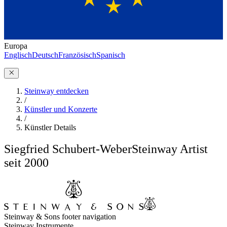
Europa
Englisch
Deutsch
Französisch
Spanisch
Steinway entdecken
/
Künstler und Konzerte
/
Künstler Details
Siegfried Schubert-Weber
Steinway Artist
seit 2000
Steinway & Sons footer navigation
Steinway Instrumente