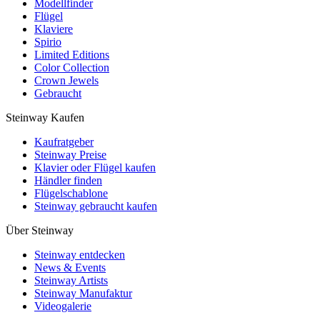
Modellfinder
Flügel
Klaviere
Spirio
Limited Editions
Color Collection
Crown Jewels
Gebraucht
Steinway Kaufen
Kaufratgeber
Steinway Preise
Klavier oder Flügel kaufen
Händler finden
Flügelschablone
Steinway gebraucht kaufen
Über Steinway
Steinway entdecken
News & Events
Steinway Artists
Steinway Manufaktur
Videogalerie