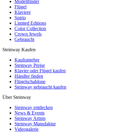
Modellfinder
Flügel
Klaviere
Spirio
Limited Editions
Color Collection
Crown Jewels
Gebraucht
Steinway Kaufen
Kaufratgeber
Steinway Preise
Klavier oder Flügel kaufen
Händler finden
Flügelschablone
Steinway gebraucht kaufen
Über Steinway
Steinway entdecken
News & Events
Steinway Artists
Steinway Manufaktur
Videogalerie