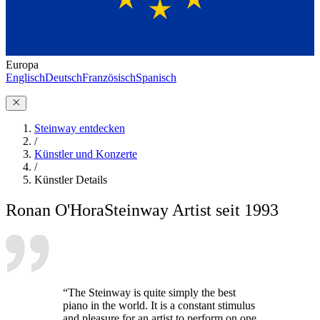
Europa
Englisch
Deutsch
Französisch
Spanisch
Steinway entdecken
/
Künstler und Konzerte
/
Künstler Details
Ronan O'Hora
Steinway Artist seit 1993
“The Steinway is quite simply the best
piano in the world. It is a constant stimulus
and pleasure for an artist to perform on one