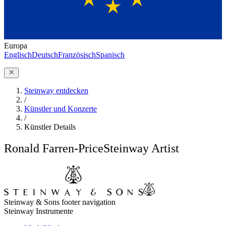
Europa
Englisch
Deutsch
Französisch
Spanisch
Steinway entdecken
/
Künstler und Konzerte
/
Künstler Details
Ronald Farren-Price
Steinway Artist
Steinway & Sons footer navigation
Steinway Instrumente