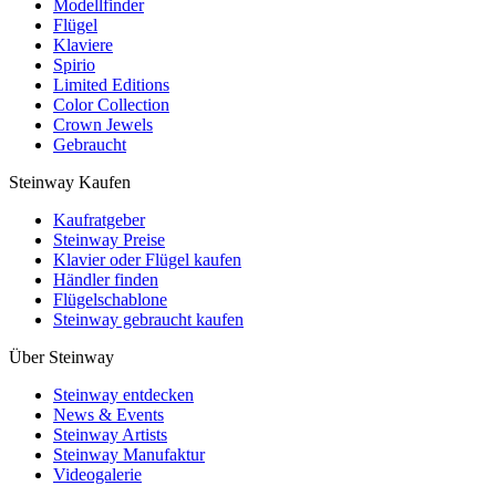
Modellfinder
Flügel
Klaviere
Spirio
Limited Editions
Color Collection
Crown Jewels
Gebraucht
Steinway Kaufen
Kaufratgeber
Steinway Preise
Klavier oder Flügel kaufen
Händler finden
Flügelschablone
Steinway gebraucht kaufen
Über Steinway
Steinway entdecken
News & Events
Steinway Artists
Steinway Manufaktur
Videogalerie