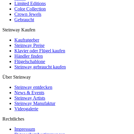
Limited Editions
Color Collection
Crown Jewels
Gebraucht
Steinway Kaufen
Kaufratgeber
Steinway Preise
Klavier oder Flügel kaufen
Händler finden
Flügelschablone
Steinway gebraucht kaufen
Über Steinway
Steinway entdecken
News & Events
Steinway Artists
Steinway Manufaktur
Videogalerie
Rechtliches
Impressum