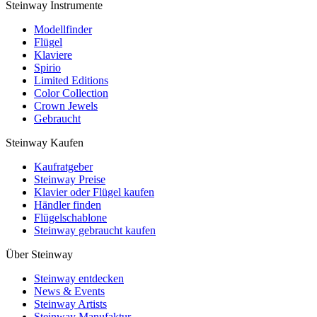
Steinway Instrumente
Modellfinder
Flügel
Klaviere
Spirio
Limited Editions
Color Collection
Crown Jewels
Gebraucht
Steinway Kaufen
Kaufratgeber
Steinway Preise
Klavier oder Flügel kaufen
Händler finden
Flügelschablone
Steinway gebraucht kaufen
Über Steinway
Steinway entdecken
News & Events
Steinway Artists
Steinway Manufaktur