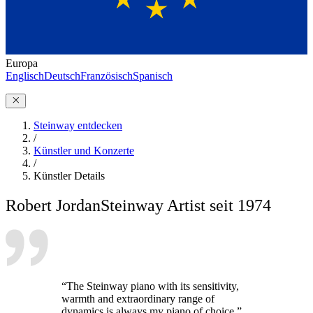
Europa
Englisch
Deutsch
Französisch
Spanisch
Steinway entdecken
/
Künstler und Konzerte
/
Künstler Details
Robert Jordan
Steinway Artist seit 1974
“The Steinway piano with its sensitivity,
warmth and extraordinary range of
dynamics is always my piano of choice.”