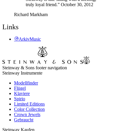
truly loyal friend.” October 30, 2012
Richard Markham
Links
ArkivMusic
Steinway & Sons footer navigation
Steinway Instrumente
Modellfinder
Flügel
Klaviere
Spirio
Limited Editions
Color Collection
Crown Jewels
Gebraucht
Steinway Kaufen