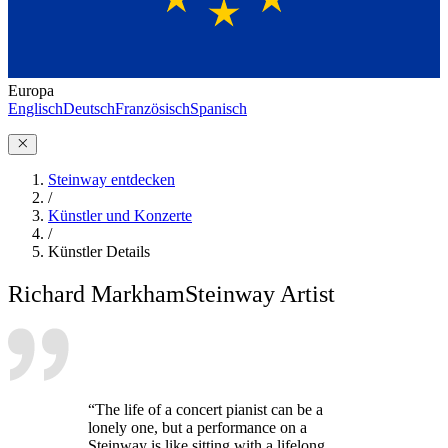
Europa
Englisch
Deutsch
Französisch
Spanisch
Steinway entdecken
/
Künstler und Konzerte
/
Künstler Details
Richard Markham
Steinway Artist
“The life of a concert pianist can be a
lonely one, but a performance on a
Steinway is like sitting with a lifelong,