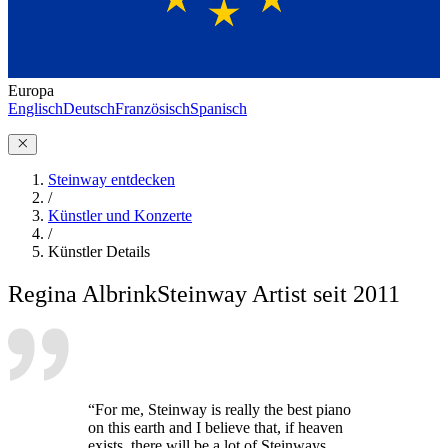
Europa
Englisch
Deutsch
Französisch
Spanisch
Steinway entdecken
/
Künstler und Konzerte
/
Künstler Details
Regina Albrink
Steinway Artist seit 2011
“For me, Steinway is really the best piano
on this earth and I believe that, if heaven
exists, there will be a lot of Steinways