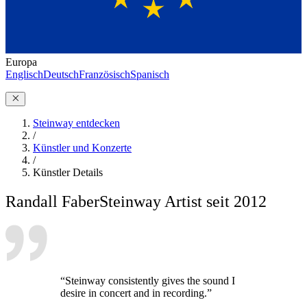
Europa
Englisch
Deutsch
Französisch
Spanisch
Steinway entdecken
/
Künstler und Konzerte
/
Künstler Details
Randall Faber
Steinway Artist seit 2012
“Steinway consistently gives the sound I
desire in concert and in recording.”