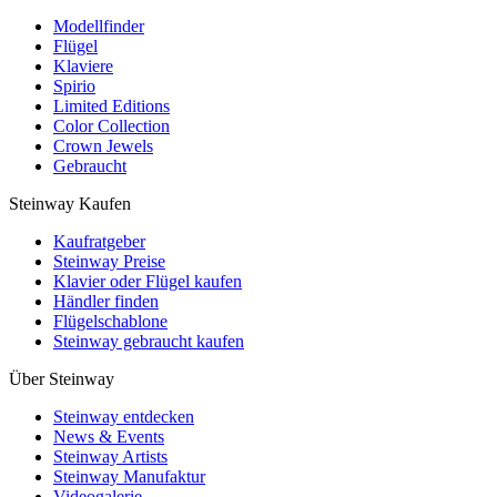
Modellfinder
Flügel
Klaviere
Spirio
Limited Editions
Color Collection
Crown Jewels
Gebraucht
Steinway Kaufen
Kaufratgeber
Steinway Preise
Klavier oder Flügel kaufen
Händler finden
Flügelschablone
Steinway gebraucht kaufen
Über Steinway
Steinway entdecken
News & Events
Steinway Artists
Steinway Manufaktur
Videogalerie