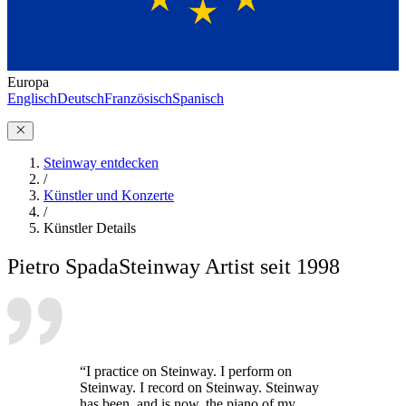
Europa
Englisch
Deutsch
Französisch
Spanisch
Steinway entdecken
/
Künstler und Konzerte
/
Künstler Details
Pietro Spada
Steinway Artist seit 1998
“I practice on Steinway. I perform on
Steinway. I record on Steinway. Steinway
has been, and is now, the piano of my