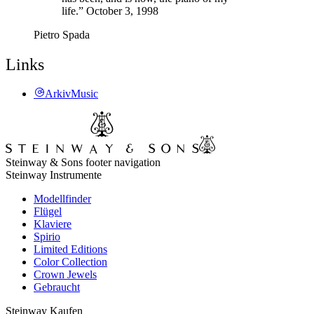
life.” October 3, 1998
Pietro Spada
Links
ArkivMusic
Steinway & Sons footer navigation
Steinway Instrumente
Modellfinder
Flügel
Klaviere
Spirio
Limited Editions
Color Collection
Crown Jewels
Gebraucht
Steinway Kaufen