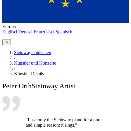
Europa
Englisch
Deutsch
Französisch
Spanisch
Steinway entdecken
/
Künstler und Konzerte
/
Künstler Details
Peter Orth
Steinway Artist
“I use only the Steinway piano for a pure
and simple reason: it sings.”