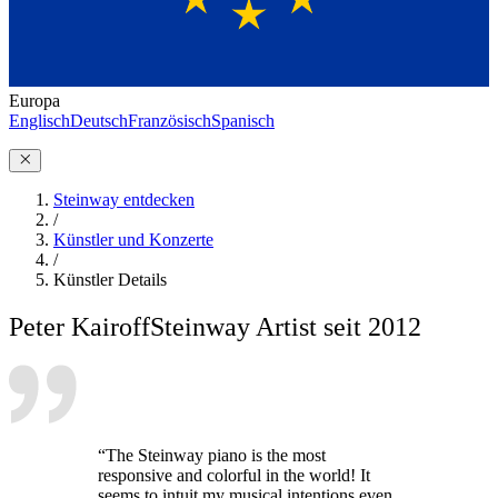
Europa
Englisch
Deutsch
Französisch
Spanisch
Steinway entdecken
/
Künstler und Konzerte
/
Künstler Details
Peter Kairoff
Steinway Artist seit 2012
“The Steinway piano is the most
responsive and colorful in the world! It
seems to intuit my musical intentions even