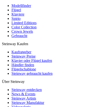
Modellfinder
Flügel
Klaviere
Spirio
Limited Editions
Color Collection
Crown Jewels
Gebraucht
Steinway Kaufen
Kaufratgeber
Steinway Preise
Klavier oder Flügel kaufen
Händler finden
Flügelschablone
Steinway gebraucht kaufen
Über Steinway
Steinway entdecken
News & Events
Steinway Artists
Steinway Manufaktur
Videogalerie