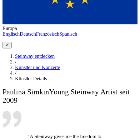
Europa
Englisch
Deutsch
Französisch
Spanisch
Steinway entdecken
/
Künstler und Konzerte
/
Künstler Details
Paulina Simkin
Young Steinway Artist seit
2009
“A Steinway gives me the freedom to