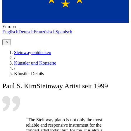
Europa
Englisch
Deutsch
Französisch
Spanisch
Steinway entdecken
/
Künstler und Konzerte
/
Künstler Details
Paul S. Kim
Steinway Artist seit 1999
“The Steinway piano is not only the most
reliable and responsive instrument for the
concert artist today but, for me, it is also a