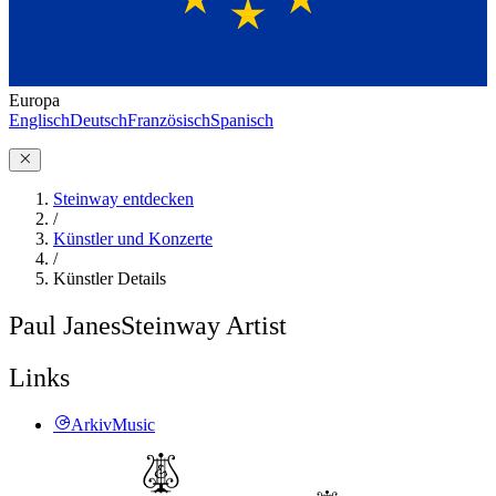
Europa
Englisch
Deutsch
Französisch
Spanisch
Steinway entdecken
/
Künstler und Konzerte
/
Künstler Details
Paul Janes
Steinway Artist
Links
ArkivMusic