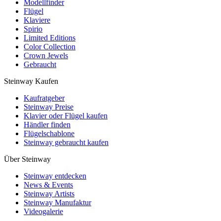
Modellfinder
Flügel
Klaviere
Spirio
Limited Editions
Color Collection
Crown Jewels
Gebraucht
Steinway Kaufen
Kaufratgeber
Steinway Preise
Klavier oder Flügel kaufen
Händler finden
Flügelschablone
Steinway gebraucht kaufen
Über Steinway
Steinway entdecken
News & Events
Steinway Artists
Steinway Manufaktur
Videogalerie