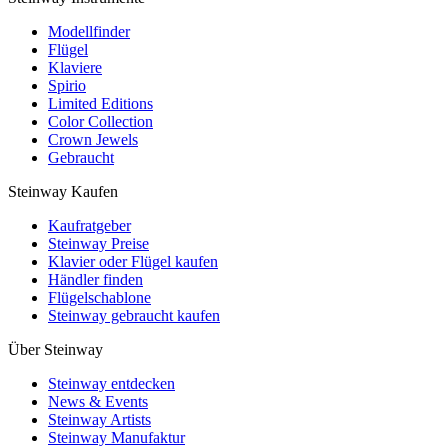
Modellfinder
Flügel
Klaviere
Spirio
Limited Editions
Color Collection
Crown Jewels
Gebraucht
Steinway Kaufen
Kaufratgeber
Steinway Preise
Klavier oder Flügel kaufen
Händler finden
Flügelschablone
Steinway gebraucht kaufen
Über Steinway
Steinway entdecken
News & Events
Steinway Artists
Steinway Manufaktur