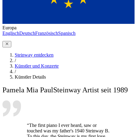
Europa
Englisch
Deutsch
Französisch
Spanisch
Steinway entdecken
/
Künstler und Konzerte
/
Künstler Details
Pamela Mia Paul
Steinway Artist seit 1989
“The first piano I ever heard, saw or
touched was my father's 1940 Steinway B.
To this day, the Steinway is my first love.