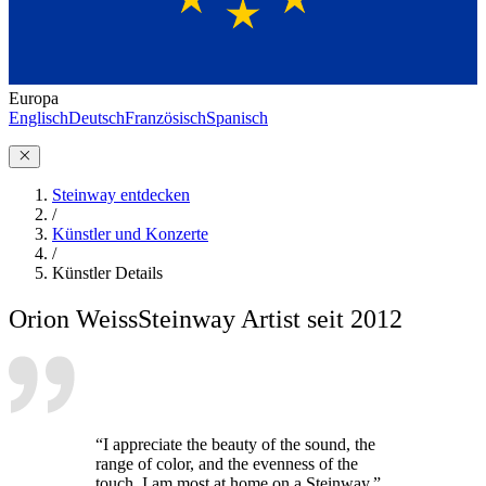
Europa
Englisch
Deutsch
Französisch
Spanisch
Steinway entdecken
/
Künstler und Konzerte
/
Künstler Details
Orion Weiss
Steinway Artist seit 2012
“I appreciate the beauty of the sound, the
range of color, and the evenness of the
touch. I am most at home on a Steinway.”