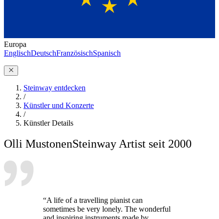
Europa
Englisch
Deutsch
Französisch
Spanisch
Steinway entdecken
/
Künstler und Konzerte
/
Künstler Details
Olli Mustonen
Steinway Artist seit 2000
“A life of a travelling pianist can
sometimes be very lonely. The wonderful
and inspiring instruments made by