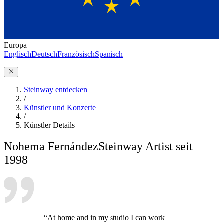
Europa
Englisch
Deutsch
Französisch
Spanisch
Steinway entdecken
/
Künstler und Konzerte
/
Künstler Details
Nohema Fernández
Steinway Artist seit
1998
“At home and in my studio I can work