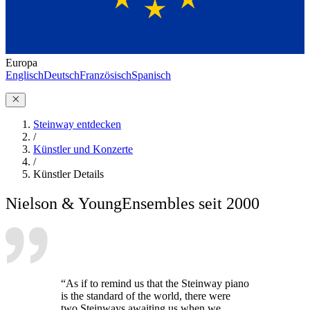
Europa
Englisch
Deutsch
Französisch
Spanisch
Steinway entdecken
/
Künstler und Konzerte
/
Künstler Details
Nielson & Young
Ensembles seit 2000
“As if to remind us that the Steinway piano
is the standard of the world, there were
two Steinways awaiting us when we