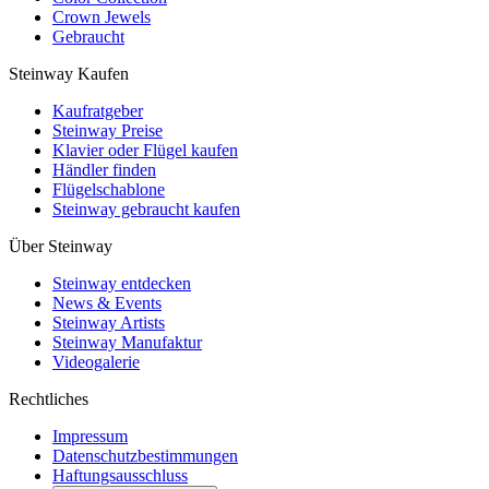
Crown Jewels
Gebraucht
Steinway Kaufen
Kaufratgeber
Steinway Preise
Klavier oder Flügel kaufen
Händler finden
Flügelschablone
Steinway gebraucht kaufen
Über Steinway
Steinway entdecken
News & Events
Steinway Artists
Steinway Manufaktur
Videogalerie
Rechtliches
Impressum
Datenschutzbestimmungen
Haftungsausschluss