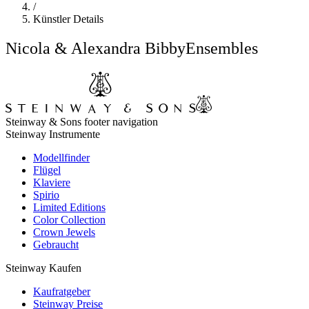
/
Künstler Details
Nicola & Alexandra Bibby
Ensembles
Steinway & Sons footer navigation
Steinway Instrumente
Modellfinder
Flügel
Klaviere
Spirio
Limited Editions
Color Collection
Crown Jewels
Gebraucht
Steinway Kaufen
Kaufratgeber
Steinway Preise