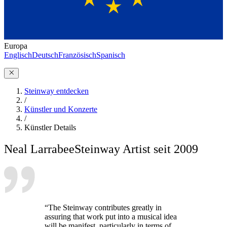
Europa
Englisch
Deutsch
Französisch
Spanisch
Steinway entdecken
/
Künstler und Konzerte
/
Künstler Details
Neal Larrabee
Steinway Artist seit 2009
“The Steinway contributes greatly in
assuring that work put into a musical idea
will be manifest, particularly in terms of