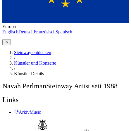
Europa
Englisch
Deutsch
Französisch
Spanisch
Steinway entdecken
/
Künstler und Konzerte
/
Künstler Details
Navah Perlman
Steinway Artist seit 1988
Links
ArkivMusic