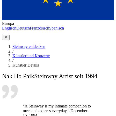
Europa
Englisch
Deutsch
Französisch
Spanisch
Steinway entdecken
/
Künstler und Konzerte
/
Künstler Details
Nak Ho Paik
Steinway Artist seit 1994
“A Steinway is my intimate companion to
meet and express everyday.” December
15, 1994