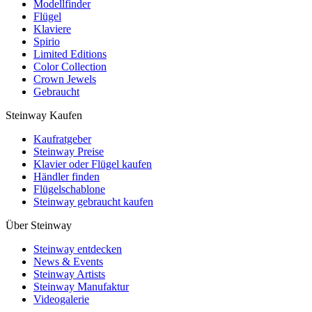
Modellfinder
Flügel
Klaviere
Spirio
Limited Editions
Color Collection
Crown Jewels
Gebraucht
Steinway Kaufen
Kaufratgeber
Steinway Preise
Klavier oder Flügel kaufen
Händler finden
Flügelschablone
Steinway gebraucht kaufen
Über Steinway
Steinway entdecken
News & Events
Steinway Artists
Steinway Manufaktur
Videogalerie