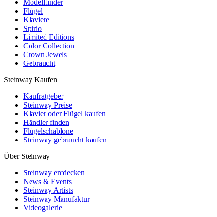
Modellfinder
Flügel
Klaviere
Spirio
Limited Editions
Color Collection
Crown Jewels
Gebraucht
Steinway Kaufen
Kaufratgeber
Steinway Preise
Klavier oder Flügel kaufen
Händler finden
Flügelschablone
Steinway gebraucht kaufen
Über Steinway
Steinway entdecken
News & Events
Steinway Artists
Steinway Manufaktur
Videogalerie