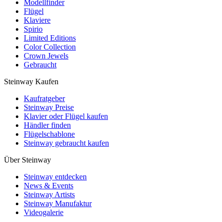
Modellfinder
Flügel
Klaviere
Spirio
Limited Editions
Color Collection
Crown Jewels
Gebraucht
Steinway Kaufen
Kaufratgeber
Steinway Preise
Klavier oder Flügel kaufen
Händler finden
Flügelschablone
Steinway gebraucht kaufen
Über Steinway
Steinway entdecken
News & Events
Steinway Artists
Steinway Manufaktur
Videogalerie