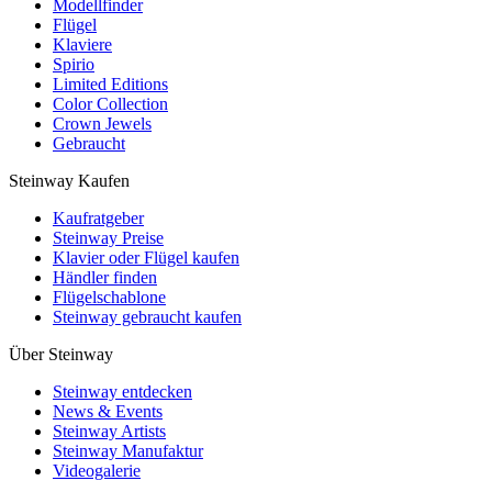
Modellfinder
Flügel
Klaviere
Spirio
Limited Editions
Color Collection
Crown Jewels
Gebraucht
Steinway Kaufen
Kaufratgeber
Steinway Preise
Klavier oder Flügel kaufen
Händler finden
Flügelschablone
Steinway gebraucht kaufen
Über Steinway
Steinway entdecken
News & Events
Steinway Artists
Steinway Manufaktur
Videogalerie