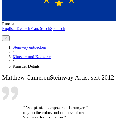
Europa
Englisch
Deutsch
Französisch
Spanisch
Steinway entdecken
/
Künstler und Konzerte
/
Künstler Details
Matthew Cameron
Steinway Artist seit 2012
“As a pianist, composer and arranger, I
rely on the colors and richness of my
Steinway for inspiration.”