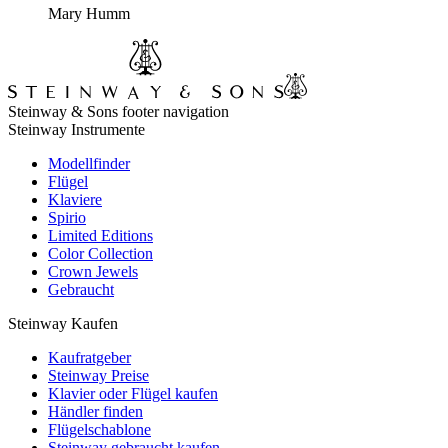
Mary Humm
Steinway & Sons footer navigation
Steinway Instrumente
Modellfinder
Flügel
Klaviere
Spirio
Limited Editions
Color Collection
Crown Jewels
Gebraucht
Steinway Kaufen
Kaufratgeber
Steinway Preise
Klavier oder Flügel kaufen
Händler finden
Flügelschablone
Steinway gebraucht kaufen