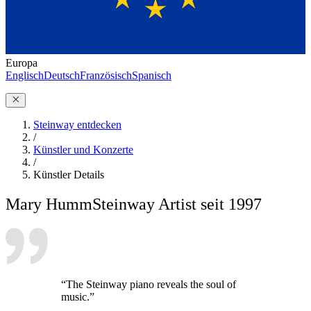
Europa
Englisch
Deutsch
Französisch
Spanisch
Steinway entdecken
/
Künstler und Konzerte
/
Künstler Details
Mary Humm
Steinway Artist seit 1997
“The Steinway piano reveals the soul of
music.”