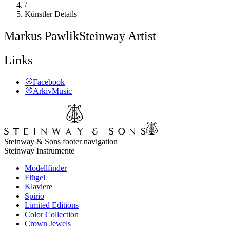
/
Künstler Details
Markus Pawlik
Steinway Artist
Links
Facebook
ArkivMusic
Steinway & Sons footer navigation
Steinway Instrumente
Modellfinder
Flügel
Klaviere
Spirio
Limited Editions
Color Collection
Crown Jewels