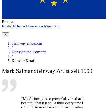
Europa
Englisch
Deutsch
Französisch
Spanisch
Steinway entdecken
/
Künstler und Konzerte
/
Künstler Details
Mark Salman
Steinway Artist seit 1999
“My Steinway is so powerful, varied and
beautiful that it is still a thrill every time I
sit down to practice on it. I can't imagine