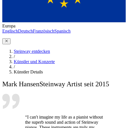
Europa
Englisch
Deutsch
Französisch
Spanisch
Steinway entdecken
/
Künstler und Konzerte
/
Künstler Details
Mark Hansen
Steinway Artist seit 2015
“I can't imagine my life as a pianist without
the superb sound and action of Steinway
pianos. These instruments are truly my