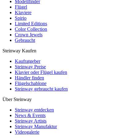
Modellfinder
Flügel
Klaviere
Spirio
Limited Editions
Color Collection
Crown Jewels
Gebraucht
Steinway Kaufen
Kaufratgeber
Steinway Preise
Klavier oder Flügel kaufen
Händler finden
Flügelschablone
Steinway gebraucht kaufen
Über Steinway
Steinway entdecken
News & Events
Steinway Artists
Steinway Manufaktur
Videogalerie