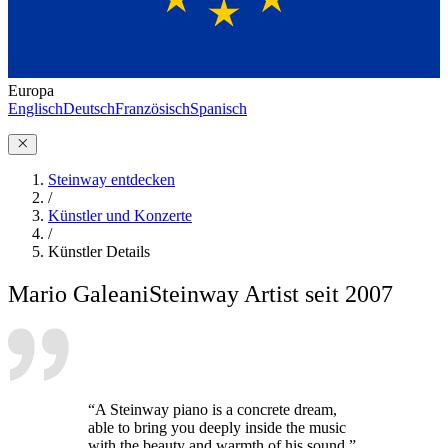
Europa
Englisch
Deutsch
Französisch
Spanisch
Steinway entdecken
/
Künstler und Konzerte
/
Künstler Details
Mario Galeani
Steinway Artist seit 2007
“A Steinway piano is a concrete dream,
able to bring you deeply inside the music
with the beauty and warmth of his sound.”