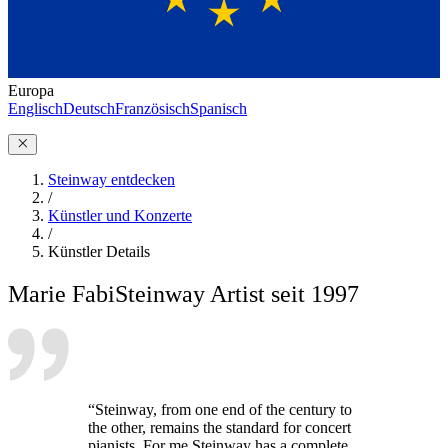
Europa
Englisch
Deutsch
Französisch
Spanisch
Steinway entdecken
/
Künstler und Konzerte
/
Künstler Details
Marie Fabi
Steinway Artist seit 1997
“Steinway, from one end of the century to
the other, remains the standard for concert
pianists. For me Steinway has a complete