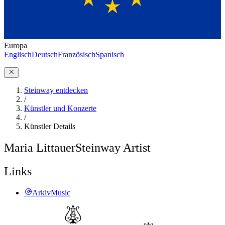
Europa
Englisch
Deutsch
Französisch
Spanisch
Steinway entdecken
/
Künstler und Konzerte
/
Künstler Details
Maria Littauer
Steinway Artist
Links
ArkivMusic